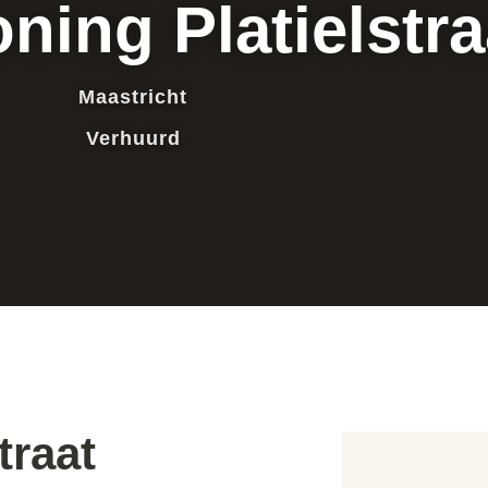
ing Platielstra
Maastricht
Verhuurd
traat