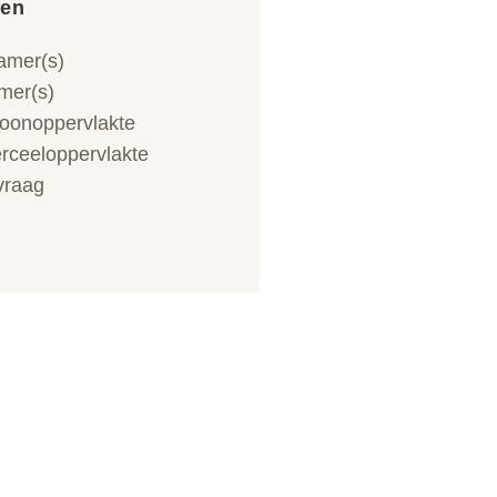
en
amer(s)
mer(s)
onoppervlakte
rceeloppervlakte
vraag