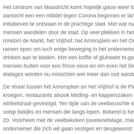
Het centrum van Maastricht komt hopelijk gauw weer tot
aantocht een een middel tegen Corona beginnen er l
initiatieven te ontstaan in de prachtige stad. Met wat 
mensen wandelen door de stad. Op veel plekken in het
rondom de Markt, het Vrijthof, het Amorsplein en het O
ramen open om toch enige beweging in het onderneme
drinken aan te bieden. Met een koffie of gluhwein to-g
mensen buiten voor een frisse neus en om even het bin
etalages worden nu misschien wel meer dan ooit aand
De straat tussen het Amorsplein en het Vrijthof is de Pla
kroegen, restaurants alsook kleding- en kapperszaken 
winkelstraat gevestigd. Ten tijde van de veelbezochte
volop bekijks en mensen die langs lopen. Bekend is het
20. Voorheen met de veelbekeken juwelenetalage, maa
ondernemer die zich wil gaan vestigen en desgewenst b