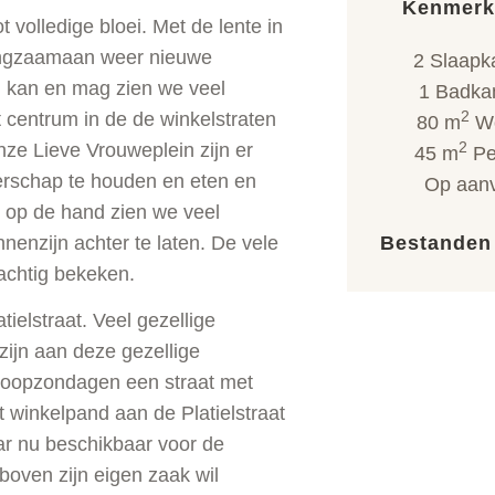
Kenmerk
 volledige bloei. Met de lente in
angzaamaan weer nieuwe
2 Slaapk
nu kan en mag zien we veel
1 Badka
 centrum in de de winkelstraten
2
80 m
Wo
nze Lieve Vrouweplein zijn er
2
45 m
Pe
rschap te houden en eten en
Op aan
o op de hand zien we veel
nenzijn achter te laten. De vele
Bestanden
achtig bekeken.
tielstraat. Veel gezellige
zijn aan deze gezellige
 koopzondagen een straat met
 winkelpand aan de Platielstraat
r nu beschikbaar voor de
oven zijn eigen zaak wil