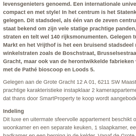
levensgenieters genoemd. Een internationale univer
compact en met style! In het centrum is het Staten
gelegen. Dit stadsdeel, als één van de zeven cent
staat bekend om zijn vele statige prachtige panden,
straten en telt wel 140 rijksmonumenten. Gelegen 
Markt en het Vrijthof is het een bruisend stadsdee
winkelstraten zoals de Boschstraat, Brusselsestraa
Gracht, maar ook van de herontwikkelde fabrieken
met de Pathé bioscoop en Loods 5.
Gelegen aan de Grote Gracht 12 A 01, 6211 SW Maastri
prachtige karakteristieke instapklaar 2 kamerappartem
dat thans door SmartProperty te koop wordt aangebod
Indeling
Dit luxe en uitermate sfeervolle appartement beschikt 
woonkamer en een separate keuken, 1 slaapkamer, e
badkamer en een berging in de kelder. Vanaf de Grote