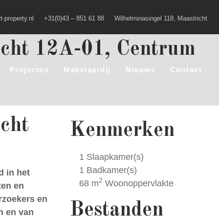
-property.nl
+31(0)43 – 851 61 88
Wilhelminasingel 118, Maastricht
acht 12A-01, Centrum
Projecten
Makelaardij
Nieuws
Contact
cht
Kenmerken
1 Slaapkamer(s)
1 Badkamer(s)
d in het
2
68 m
Woonoppervlakte
ten en
erzoekers en
Bestanden
n en van