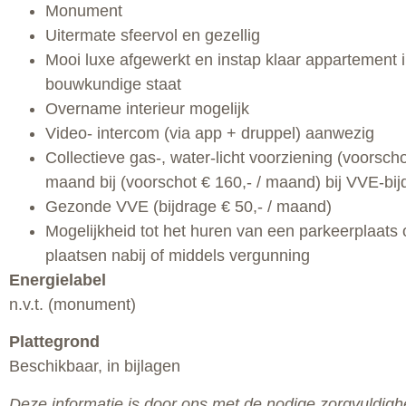
Monument
Uitermate sfeervol en gezellig
Mooi luxe afgewerkt en instap klaar appartement 
bouwkundige staat
Overname interieur mogelijk
Video- intercom (via app + druppel) aanwezig
Collectieve gas-, water-licht voorziening (voorscho
maand bij (voorschot € 160,- / maand) bij VVE-bij
Gezonde VVE (bijdrage € 50,- / maand)
Mogelijkheid tot het huren van een parkeerplaats 
plaatsen nabij of middels vergunning
Energielabel
n.v.t. (monument)
Plattegrond
Beschikbaar, in bijlagen
Deze informatie is door ons met de nodige zorgvuldigh