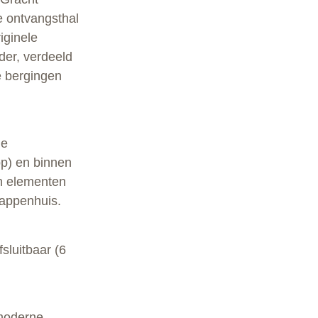
e ontvangsthal
iginele
der, verdeeld
e bergingen
de
pp) en binnen
n elementen
rappenhuis.
sluitbaar (6
 moderne