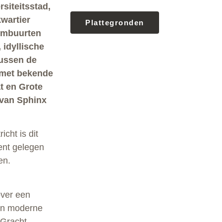
siteitsstad,
kwartier
Plattegronden
rumbuurten
 idyllische
tussen de
l met bekende
t en Grote
 van Sphinx
cht is dit
ent gelegen
en.
over een
en moderne
 Gracht