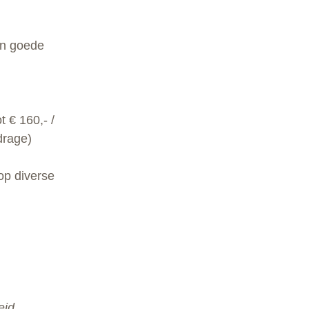
in goede
t € 160,- /
drage)
op diverse
eid