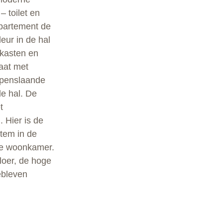
 toilet en
partement de
eur in de hal
e kasten en
aat met
 openslaande
e hal. De
t
. Hier is de
tem in de
de woonkamer.
loer, de hoge
ebleven