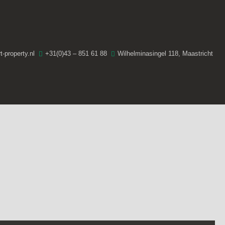
-property.nl
+31(0)43 – 851 61 88
Wilhelminasingel 118, Maastricht