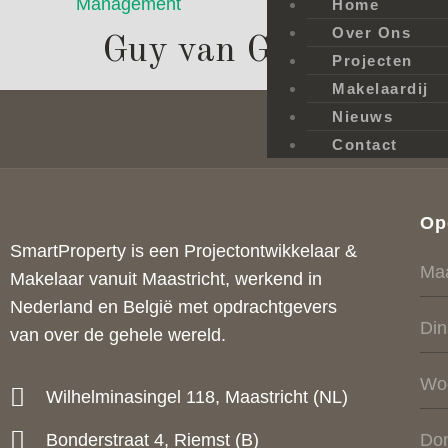
Home
Over Ons
Guy van Grinsven
Projecten
Makelaardij
Nieuws
Contact
Op
SmartProperty is een Projectontwikkelaar &
Ma
Makelaar vanuit Maastricht, werkend in
Nederland en België met opdrachtgevers
Di
van over de gehele wereld.
Wo
Wilhelminasingel 118, Maastricht (NL)
Do
Bonderstraat 4, Riemst (B)