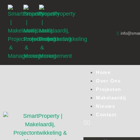
info@smart
Home
Over Ons
Projecten
Makelaardij
Nieuws
Contact